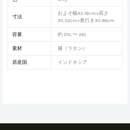
およそ幅43.18cm×高さ
寸法
20.32cm×奥行き30.48cm
容量
約 20L 〜 26L
素材
籐（ラタン）
原産国
インドネシア