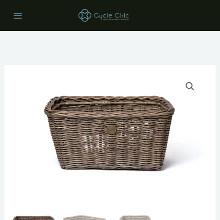
内
Main
容
Menu
を
ス
キ
ッ
プ